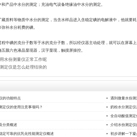
中和产品中水分的测定；充油电气设备绝缘油中水分的测定。
质料等物质中水分的测定，当含水样品进入含稳定碘的电解液中，他就要耗
来弥补水分耗费的碘。
中碘的克分子数等于水的克分子数，所以经仪器主动处理，就可以在屏幕上
确五颜六色液晶显现器，汉字显现，触摸屏操控。
用水份测量仪正常工作呢
测定仪是怎么处理结块的
仪的功能特点
遇到微量水份测
测定仪的使用注意事项吗？
奶粉水分测定仪
全自动酸值测定
及分类概述
介绍水份测定仪
稳定可靠的抗乳化性能测定仪概述
初步讲解一下凝