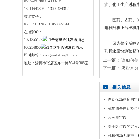
0533-2607600 4133796
油、化工生产过程
13011643802 13606434312
技术支持：
医药、农药、矿藏
0533-4133796 13953329544
电极阳极上分出碘
在 线QQ：
1071355123
因为整个反响过程
903236856
剖析速度快测验精
即时邮箱：xiangwei1967@163.com
上一篇：
该如何使
地址：淄博市张店区东一路50-1号306室
下一篇：
奶粉水分
相关信息
自动运动粘度测定
你知道全自动凝点
水分测定仪
关于闪点仪的定义
机械传动无噪声、