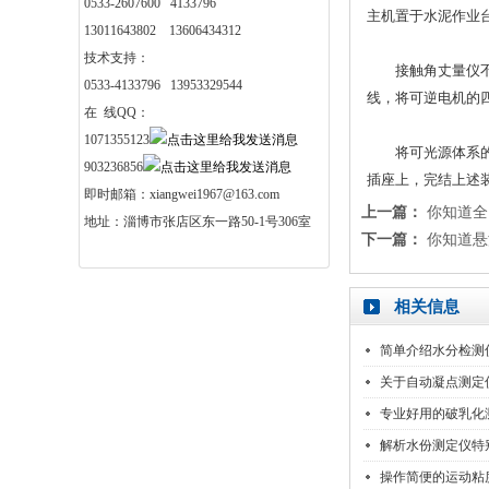
0533-2607600 4133796
主机置于水泥作业
13011643802 13606434312
技术支持：
接触角丈量仪不要
0533-4133796 13953329544
线，将可逆电机的
在 线QQ：
1071355123
将可光源体系的光
903236856
插座上，完结上述
即时邮箱：xiangwei1967@163.com
上一篇：
你知道全
地址：淄博市张店区东一路50-1号306室
下一篇：
你知道悬
相关信息
简单介绍水分检测
关于自动凝点测定
专业好用的破乳化
解析水份测定仪特
操作简便的运动粘