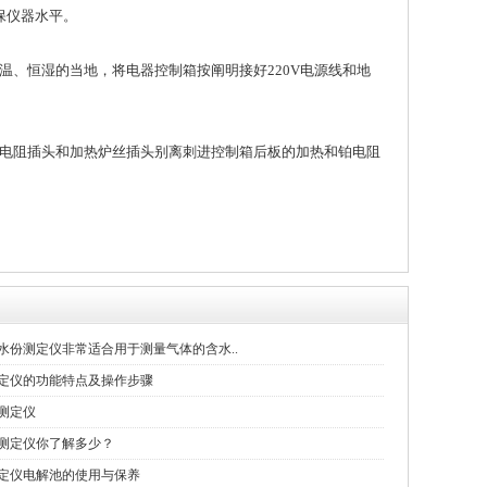
保仪器水平。
、恒湿的当地，将电器控制箱按阐明接好220V电源线和地
电阻插头和加热炉丝插头别离刺进控制箱后板的加热和铂电阻
水份测定仪非常适合用于测量气体的含水..
定仪的功能特点及操作步骤
测定仪
测定仪你了解多少？
定仪电解池的使用与保养