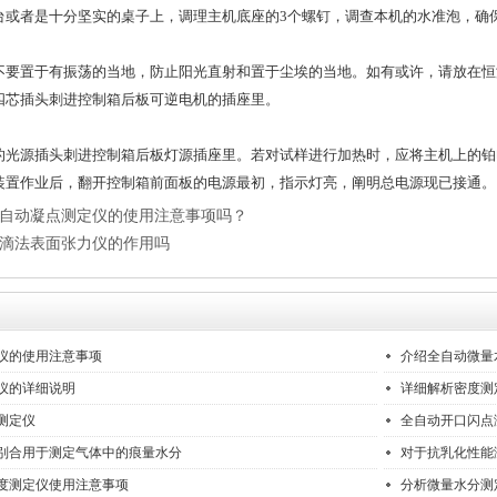
台或者是十分坚实的桌子上，调理主机底座的3个螺钉，调查本机的水准泡，确
置于有振荡的当地，防止阳光直射和置于尘埃的当地。如有或许，请放在恒温
四芯插头刺进控制箱后板可逆电机的插座里。
源插头刺进控制箱后板灯源插座里。若对试样进行加热时，应将主机上的铂
装置作业后，翻开控制箱前面板的电源最初，指示灯亮，阐明总电源现已接通。
自动凝点测定仪的使用注意事项吗？
滴法表面张力仪的作用吗
仪的使用注意事项
介绍全自动微量
仪的详细说明
详细解析密度测
测定仪
全自动开口闪点
别合用于测定气体中的痕量水分
对于抗乳化性能
度测定仪使用注意事项
分析微量水分测