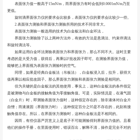
表面张力值一般高于15mN/m，而界面张力有时会低到0.0001mN/m乃至
更低。
旋转滴界面张力仪的要求会比较多，表面张力仪的要求会比较少一些。
2.表面张力测验和界面张力测验所用的技术不同非常大。
表面张力测验一般选用的技术为白金板法和白金环法，
界面张力测验除了以上两种方法外，有效的方法是悬滴法、约束停滴法
和旋转滴法等。
如果运用白金环法测验表面张力和界面张力，那么不同不大。这时主要
考虑的是大受力值，获得后，再乘以F批改因子即可。在测验界面张力值，
能够把上界面视为表面张力测验时的空气。
同理，如果是经典白金板法（吊板法），白金板浸入后，拉升，获得大
值再乘以相应批改因子。那么界面张力测验和表面张力测验是相同的。
但为关键的是白金板法的其他使用，事实上，这种白金板法的条件假定
是被测物与白金板的接触角值为零接触角值。可是，实际情况是，在液气固
（白金片）时，即测验表面张力值时，这种假定存在的，除非液体对白金片
自憎；而液液固（界面张力时），这种假定百分之95是不存在的，此刻有接
触角值存在。所以，在界面张力测验时，这种白金板法是不相同的。
因而，有些仪器严厉意义上是底子不可能测验得到界面张力值的。且看
他们的操作手册，在里面使用时，错误百出，解释不清，操作是完全不对的