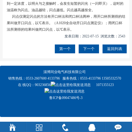
到一定浓度，以明火与之接触时，会发生短暂的闪光（一闪即灭），这时的
油温称为闪点。油品越轻，闪点越低。闪点越高越按全。
闪点仪测定闪点的方法有开口杯法和闭口杯法两种，用开口杯所测得的结
果叫做开口闪点，以℃表示。（A1020全自动开口闪点测定仪）；用闭口杯
法所测得的结果叫做闭口闪点，以℃表示。
发表日期：2022-07-15 浏览次数：2543
第一个
下一个
返回列表
淄博同业电气科技有限公司
销售热线：0533-2607600 4133796 服务热线：0533-4133796 13505332570
在 线QQ：
903236856
1071355123
鲁ICP备09047486号-3